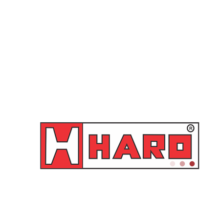
Balde graduado de
Balde graduado de
polietileno 14 litros –
polietileno 20 litros –
HR6104
HR6681
Orçamento
Orçamento
Lista de Cotações
0