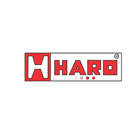
l/min adaptável em tambor
3:1 14 l/min para Tambor
50-60 litros – 36076 Raasm
180-220 litros – 35196
Raasm
Orçamento
Orçamento
Propulsora Pneumática para
Tampa para balde 20 KG
Óleo e Similares R.5:1 18
para propulsoras com tubo
l/min para Parede – 36060
sucção 30 mm – 65310
Raasm
Raasm