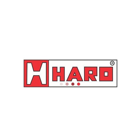
Arla 32 – HR9151W
Arla 32 – HR9152W
Wolflube
Wolflube
Orçamento
Orçamento
Estação de Abastecimento
Estação de Abastecimento
para Arla 32 Elétrica 12V –
para Arla 32 Elétrica 220V –
HR9148 PIUSI
HR9145W Wolflube