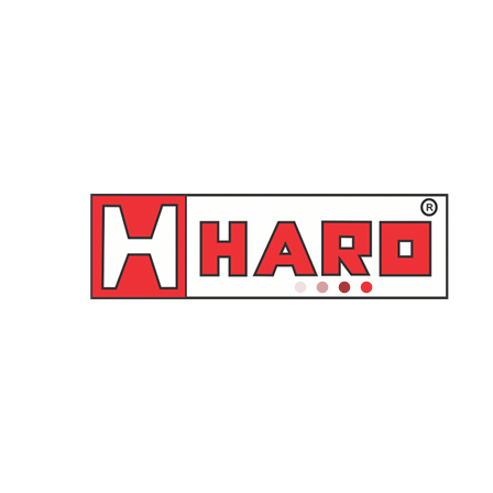
Válvula Atarraxante Jumbo
Válvula Atarraxante Tipo
– TRJ-651 Schebor
Socorro – TR 1078A
Schrader
Orçamento
Orçamento