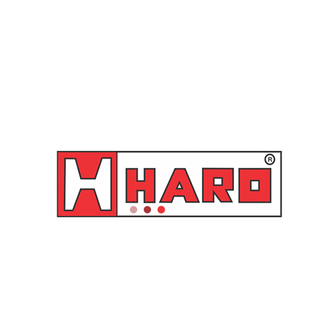
Sugador de Óleo com
Sugador de Óleo com Funil
Braços Oscilantes e Tanque
com Tanque de 115 litros –
de 65 litros – 46065 Raasm
44115 Raasm
Orçamento
Orçamento
Sugador de Óleo com Funil
Sugador de Óleo com Funil
com Tanque de 65 litros –
com Tanque de 90 litros –