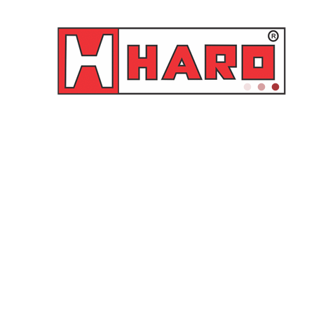
0
Início
Catálogos
Cotação
Fale Conosco
Nossa Empresa
Av. Barão homem de melo, 1409 – Jardim America –
Cep: 30431-425
Belo Horizonte – Minas Gerais
(31) 3373-5757 (Comercial)
(31) 98332-0507 (Vendas Humberto)
(31) 98424-0665 (Vendas)
(31) 98423-5617 (Assistência técnica)
(31) 98505-9982 (Financeiro)
haro@haro.net.br
CNPJ 16.518.185/0001-60