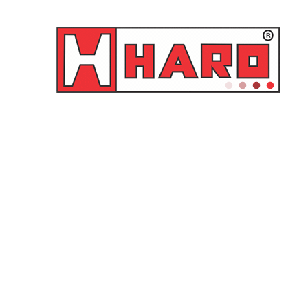
0
Início
Catálogos
Cotação
Fale Conosco
Nossa Empresa
Av. Barão homem de melo, 1409 – Jardim America –
Cep: 30431-425
Belo Horizonte – Minas Gerais
(31) 3373-5757 (Comercial)
(31) 98332-0507 (Vendas Humberto)
(31) 98424-0665 (Vendas)
(31) 98423-5617 (Assistência técnica)
(31) 98505-9982 (Financeiro)
haro@haro.net.br
CNPJ 16.518.185/0001-60