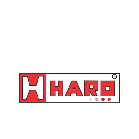
Pneumática para Graxa 500
Propulsora Pneumática para Gra
Tambor 200 kg – LUB 7000
g/min com Tampa para Tambor 20
Lumagi
LUB 7020 Lumagi
Orçamento
Orçamento