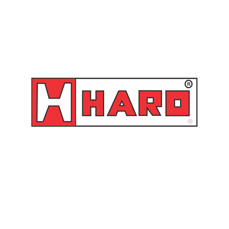
Bico para Encher Pneus
Válvula para Pneu Sem
com Trava – 263 Schweers
Câmara – TR418
Orçamento
Orçamento