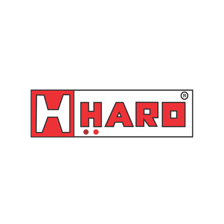
Orçamento
Orçamento
Bomba Elétrica
Abastecimento 12V para
Óleo Diesel com Medidor
Mecânico – LUB 2010-12V
Lumagi