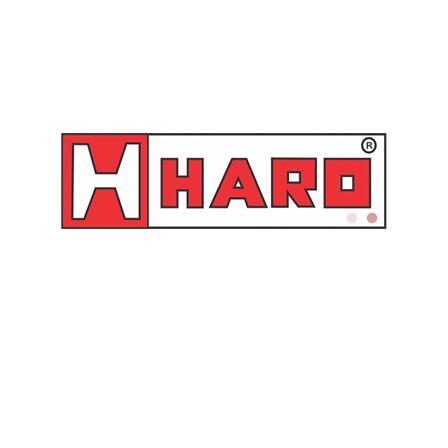
Mangueira de
Bomba Manual Rotativa
Abastecimento 3/4″ com
Para Arla 32 – HR9008-AR
20 metros para Arla 32 –
Piusi
HRMA32-20
Orçamento
Orçamento