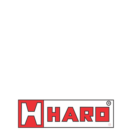
da mangueira:
Aço galvanizado
:
20 metros de mangueira 1″ 100R1AT (1 trama de aço)
″ Fêmea
Macho
terna do tambor:
165 mm
s
(mm)