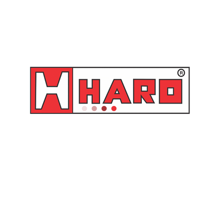
Você também pode gostar de…
Carretel retrátil fixo para ar/
Carretel retrátil com base
água com 15 metros
fixa para ar/água com 20
mangueira de 3/4″ –
metros mangueira de 3/4″ –
8540.101 Raasm
8540.102 Raasm
Orçamento
Orçamento