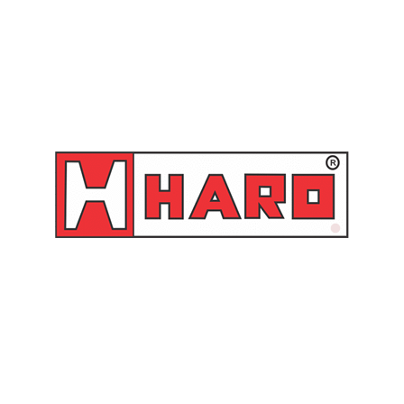
Produtos relacionados
Bucha Colo Biela W700 –
Contra Peso Compressor
60152503/AT Schulz
de Ar W800 W900 –
20508005 Schulz
Orçamento
Orçamento