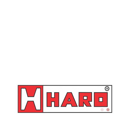
• Vazão
: 0,96 Nm3/min. (6 kgf/cm² press.)
• Vazão:
125 l/min
• Peso:
99 g
SKU:
ER 767 F 1/4"
Categorias:
Ar Comprimido
,
Engates e Conexões
Produtos relacionados