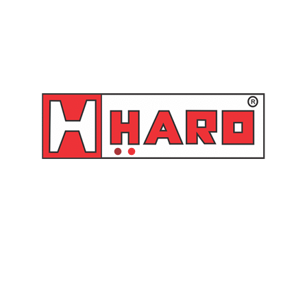
Observações técnicas sobre a Hidrolavadora HU 6601 da Wayne
• Cárter:
Ferro fundido cinzento
• Cabeçote:
Ferro fundido cinzento
• Sistema de segurança, alívio e regulagem de pressão:
Válvula
externa
• Lubrificação do cárter:
Batimento em banho de óleo
• Lubrificação das gaxetas e pistões:
Graxa a base de lítio por
meio de graxeiras “tipo copo”
• Mancais:
Rolamento de esferas
• Pistões:
Aço 1045
• Vedação dos pistões:
Gaxeta tipo Chevron (borracha lonada)
• Virabrequim e bielas:
Ferro fundido nodular
• Válvula:
Tipo disco em Acetol e Aço Inox
SKU:
HU 6601
Categoria:
Lavadoras de Alta Pressão
Produtos relacionados