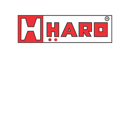
SKU:
IN80A
Categorias:
Borracharia
,
Infladores de Pneu
,
Infladores de Pneu
Produtos relacionados