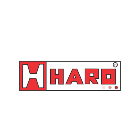
ncia: HR2123
05 Unidades, nas capacidades: 0,7 / 0,25 / 0,2
gua, Óleos, Combustíveis e Produtos Ácidos
ranja
78 gramas
0.78 kg
23