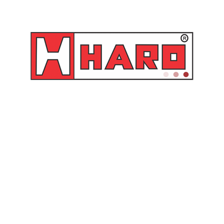
e instruções
3
Cat
ém pode gostar de…