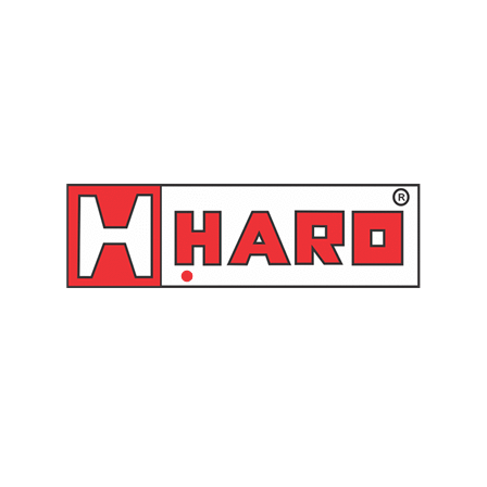
Produtos relacionados
Engate Rápido Para Ar 1/4”
Engate Rápido Para Ar 1/2”
Macho – ER 767 M 1/4″
Macho – ER 200 M 1/2″
Schweers
Schweers
Orçamento
Orçamento