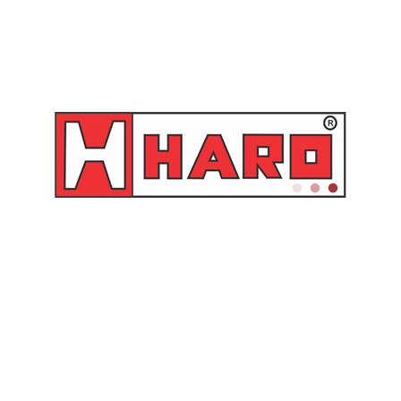
luido:
F Ø 1/2″
motor:
Alumínio
ucção:
Aço carbono
 trabalho:
6 – 8 Bar (87 – 116 Psi)
 saída:
35 Bar (507 Psi) SAE 30 (ISO VG 100) – 20 ºC
e ar:
350 l/min (12,36 Pcm) a 8 bar
ro:
81 dB
0
ém pode gostar de…