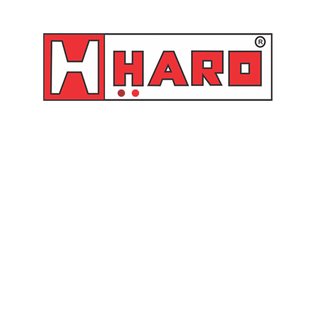
Acessórios
•
Compactador de graxa:
66340 –
Link
•
Tampa para tambor:
65385 –
Link
SKU:
63048
Categoria:
Graxa
Produtos relacionados