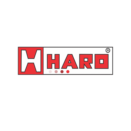
SKU:
33396
Categoria:
Produtos Químicos
Você também pode gostar de…
Filtro Regulador de Ar 1/4″ –
Adaptador de tambor para
AFR-2000 Conecfit
propulsoras pneumáticas de
óleo Raasm com tubo de 34
mm – 33434