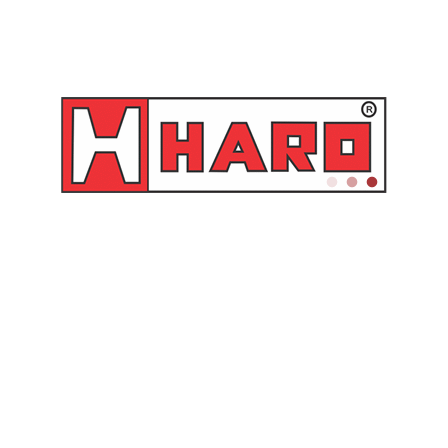
 de freios e embreagem 10805 Raasm de três câmaras, operado
 e embreagens de todos os veículos motorizados.
nto pode ser realizado em poucos minutos por apenas uma pe
e separa hermeticamente o óleo
do ar, evitando assim o risco d
equado para sistemas com controle de frenagem e ABS (máx. 
 botão ao lado para assistir o
acionado ao produto.
e do tanque:
5 Litros
de tampas:
Cód. 11001
sangramento de embreagem:
Cód.
10802
ra recolhimento de fluidos usados:
Cód.
10801
(2 unidades)
enchimento:
SIM