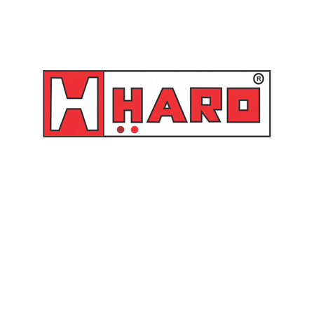
Compactador de graxa para
tambor de 180 – 220 KG
para propulsoras com tubo
sucção 30 mm – 66590
Raasm
Orçamento
Produtos relacionados