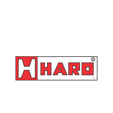
SKU:
LUB-C
Categorias:
Válvula Controle de Graxa
,
Válvula
Controle de Graxa
Produtos relacionados
Válvula de Controle de
Válvula de Controle de
Graxa com Terminal Rígido
Graxa com Terminal Rígido
com Giratório – 66881
com Z Giratório – 66882