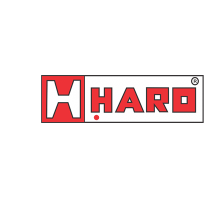
Graxeira 90º 5/16″ UNF 24
Graxeira 90º 3/8″ UNF 24
fios – HR22-DS
fios – HR17-DS
Orçamento
Orçamento