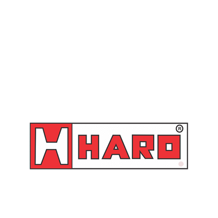
SKU:
HR25-BS-BSP
Categorias:
Curva
,
Pinos Graxeiros
Tags:
Graxeiro
,
Pino graxeiro
Produtos relacionados