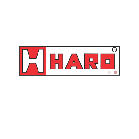
Bico de limpeza em
Bico de limpeza botão em
alumínio – MS 4 Steula
alumínio com tubo longo
100 mm – MS 4-TL Steula
Orçamento
Orçamento