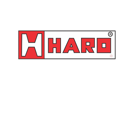
Bico de limpeza em
Bico de limpeza em
alumínio com gatilho – BL
alumínio com gatilho e
1
tubo longo 100 mm – MS
2-TL Steula
Orçamento
Orçamento