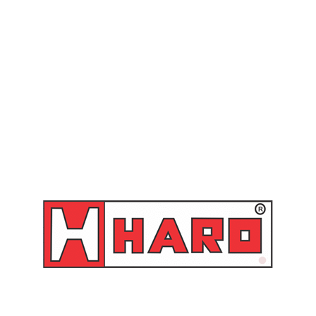
″ Fêmea
terna do tambor:
104 mm
s
(mm)