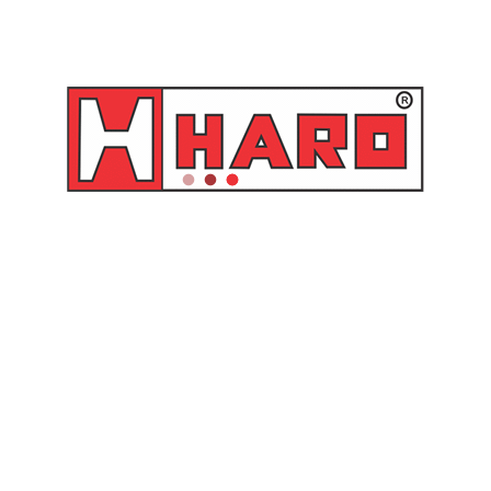
Carretel Retrátil fixo para
Carretel retrátil fixo para
Solda com 30 metros
solda com 25 metros
mangueira de dupla 1/4″ –
mangueira de dupla 1/4″ –
8540.702 Raasm
8540.701 Raasm
Orçamento
Orçamento