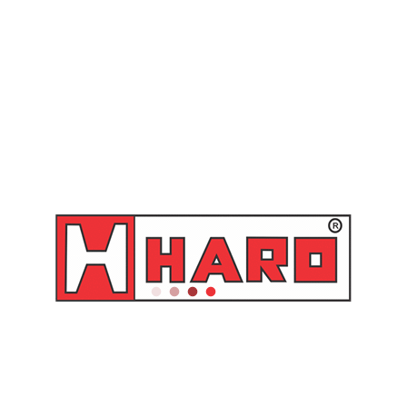
SKU:
7721601.400
Categorias:
Carreteis Motorizados
,
Elétrico 230V
,
Óleo e Similares
Você também pode gostar de…