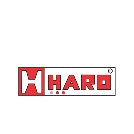
SKU:
7721301.100
Categorias:
Ar/Água
,
Carreteis Motorizados
,
Diesel
,
Elétrico 24V
Você também pode gostar de…