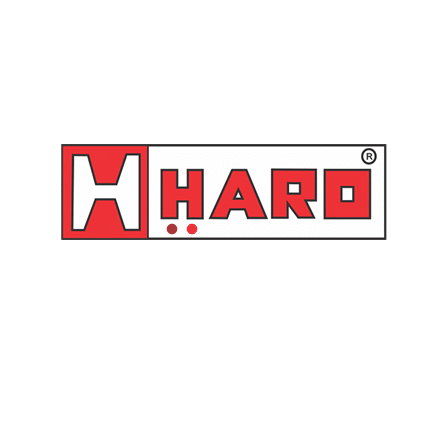
Propulsora pneumática 3:1
para óleo com carrinho com
tanque 65 kg e Medidor
Digital – 35265 Raasm
Orçamento
Produtos relacionados