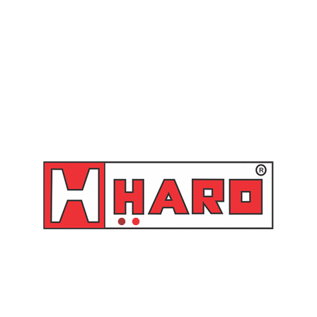
•
Adaptador de tambor:
10/14 –
Link
SKU:
92C/111
Categoria:
Óleo e Similares
Você também pode gostar de…
Propulsora pneumática para
Adaptador de Tambor para
óleo e similares R. 11:1 30
Propulsoras Pneumáticas