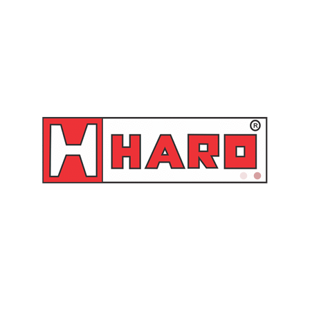
Produtos relacionados
Bico de limpeza em
Bico de limpeza com
alumínio com gatilho e
acionamento por gatilho –
tubo longo 100 mm – MS
BS 04 Schweers
2-TL Steula
Orçamento
Orçamento